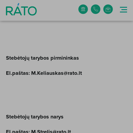
+370 5 265 0304
info@rato.lt
Stebėtojų tarybos pirmininkas
El.paštas:
M.Keliauskas@rato.lt
Stebėtojų tarybos narys
El.paštas:
M.Strelis@rato.lt