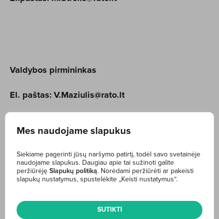
Valdybos pirmininkas
El. paštas:
V.Maziulis@rato.lt
Mes naudojame slapukus
Siekiame pagerinti jūsų naršymo patirtį, todėl savo svetainėje
naudojame slapukus. Daugiau apie tai sužinoti galite
Valdybos narys
peržiūrėję
Slapukų politiką
. Norėdami peržiūrėti ar pakeisti
slapukų nustatymus, spustelėkite „Keisti nustatymus“.
El. paštas:
D.Valiulis@rato.lt
SUTIKTI