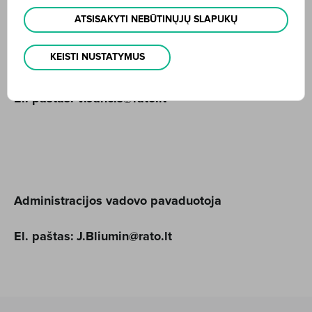
ATSISAKYTI NEBŪTINŲJŲ SLAPUKŲ
KEISTI NUSTATYMUS
Valdybos narys/Administracijos vadovas
El. paštas:
V.Jancis@rato.lt
Administracijos vadovo pavaduotoja
El. paštas:
J.Bliumin@rato.lt