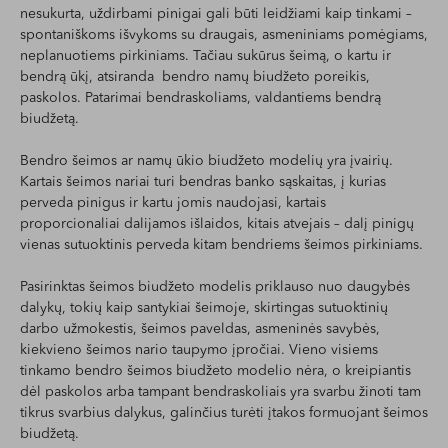
nesukurta, uždirbami pinigai gali būti leidžiami kaip tinkami –
spontaniškoms išvykoms su draugais, asmeniniams pomėgiams,
neplanuotiems pirkiniams. Tačiau sukūrus šeimą, o kartu ir
bendrą ūkį, atsiranda bendro namų biudžeto poreikis,
paskolos. Patarimai bendraskoliams, valdantiems bendrą
biudžetą.
Bendro šeimos ar namų ūkio biudžeto modelių yra įvairių.
Kartais šeimos nariai turi bendras banko sąskaitas, į kurias
perveda pinigus ir kartu jomis naudojasi, kartais
proporcionaliai dalijamos išlaidos, kitais atvejais – dalį pinigų
vienas sutuoktinis perveda kitam bendriems šeimos pirkiniams.
Pasirinktas šeimos biudžeto modelis priklauso nuo daugybės
dalykų, tokių kaip santykiai šeimoje, skirtingas sutuoktinių
darbo užmokestis, šeimos paveldas, asmeninės savybės,
kiekvieno šeimos nario taupymo įpročiai. Vieno visiems
tinkamo bendro šeimos biudžeto modelio nėra, o kreipiantis
dėl paskolos arba tampant bendraskoliais yra svarbu žinoti tam
tikrus svarbius dalykus, galinčius turėti įtakos formuojant šeimos
biudžetą.