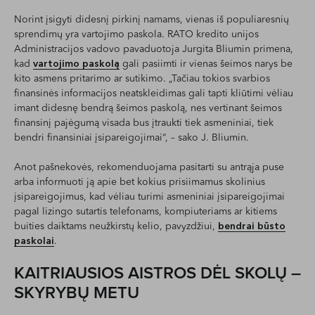
Norint įsigyti didesnį pirkinį namams, vienas iš populiaresnių
sprendimų yra vartojimo paskola. RATO kredito unijos
Administracijos vadovo pavaduotoja Jurgita Bliumin primena,
kad
vartojimo paskolą
gali pasiimti ir vienas šeimos narys be
kito asmens pritarimo ar sutikimo. „Tačiau tokios svarbios
finansinės informacijos neatskleidimas gali tapti kliūtimi vėliau
imant didesnę bendrą šeimos paskolą, nes vertinant šeimos
finansinį pajėgumą visada bus įtraukti tiek asmeniniai, tiek
bendri finansiniai įsipareigojimai“, – sako J. Bliumin.
Anot pašnekovės, rekomenduojama pasitarti su antrąja puse
arba informuoti ją apie bet kokius prisiimamus skolinius
įsipareigojimus, kad vėliau turimi asmeniniai įsipareigojimai
pagal lizingo sutartis telefonams, kompiuteriams ar kitiems
buities daiktams neužkirstų kelio, pavyzdžiui,
bendrai būsto
paskolai
.
KAITRIAUSIOS AISTROS DĖL SKOLŲ –
SKYRYBŲ METU