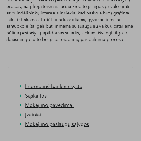
Administracijos vadovo pavaduotoja. Paskolos ir turto dalybų
procesą narplioja teismai, tačiau kredito įstaigos privalo ginti
savo indėlininkų interesus ir siekia, kad paskola būtų grąžinta
laiku ir tinkamai. Todėl bendraskoliams, gyvenantiems ne
santuokoje (tai gali būti ir mama su suaugusiu vaiku), patariama
būtina pasirašyti papildomas sutartis, siekiant išvengti ilgo ir
skausmingo turto bei įsipareigojimų pasidalijimo proceso.
Internetinė bankininkystė
Sąskaitos
Mokėjimo pavedimai
Įkainiai
Mokėjimo paslaugų sąlygos