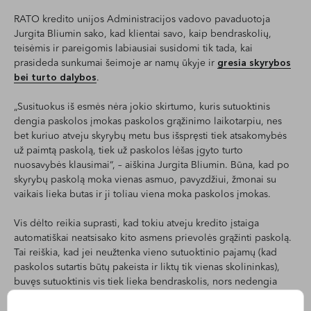
RATO kredito unijos Administracijos vadovo pavaduotoja
Jurgita Bliumin sako, kad klientai savo, kaip bendraskolių,
teisėmis ir pareigomis labiausiai susidomi tik tada, kai
prasideda sunkumai šeimoje ar namų ūkyje ir
gresia skyrybos
bei turto dalybos
.
„Susituokus iš esmės nėra jokio skirtumo, kuris sutuoktinis
dengia paskolos įmokas paskolos grąžinimo laikotarpiu, nes
bet kuriuo atveju skyrybų metu bus išspręsti tiek atsakomybės
už paimtą paskolą, tiek už paskolos lėšas įgyto turto
nuosavybės klausimai“, – aiškina Jurgita Bliumin. Būna, kad po
skyrybų paskolą moka vienas asmuo, pavyzdžiui, žmonai su
vaikais lieka butas ir ji toliau viena moka paskolos įmokas.
Vis dėlto reikia suprasti, kad tokiu atveju kredito įstaiga
automatiškai neatsisako kito asmens prievolės grąžinti paskolą.
Tai reiškia, kad jei neužtenka vieno sutuoktinio pajamų (kad
paskolos sutartis būtų pakeista ir liktų tik vienas skolininkas),
buvęs sutuoktinis vis tiek lieka bendraskolis, nors nedengia
paskolos įmokų.