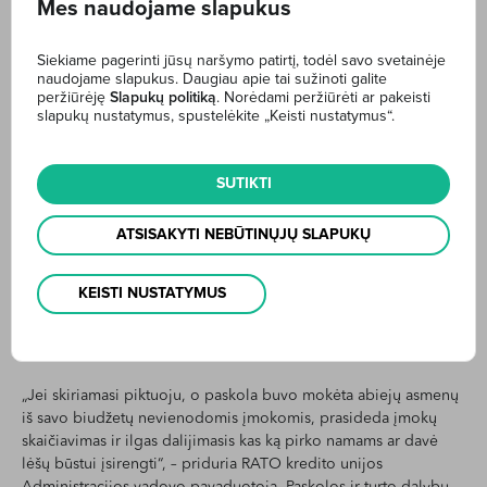
Mes naudojame slapukus
Išieškojimo atveju kredito įstaiga nepadengtą paskolos likutį
išieškos iš abiejų bendraskolių, nesvarbu, kad tai bus jau
Siekiame pagerinti jūsų naršymo patirtį, todėl savo svetainėje
išsiskyrusi šeima. Be to, tokia situacija sukelia sunkumų tais
naudojame slapukus. Daugiau apie tai sužinoti galite
atvejais, kai išsiskyręs bendraskolis siekia gauti naują paskolą.
peržiūrėję
Slapukų politiką
. Norėdami peržiūrėti ar pakeisti
Tokiais atvejais kredito įstaiga, nustatydama bendraskolio
slapukų nustatymus, spustelėkite „Keisti nustatymus“.
finansinį pajėgumą, turi įvertinti ir jau turimą įsipareigojimą
pagal bendrą paskolą, net jei įmokas dengia kitas asmuo, taigi
galima suteikti paskolos suma gali reikšmingai sumažėti.
SUTIKTI
PATARIMAI NESUSITUOKUSIEMS
ATSISAKYTI NEBŪTINŲJŲ SLAPUKŲ
BENDRASKOLIAMS
KEISTI NUSTATYMUS
Dar sudėtingesnė situacija yra tada, kai asmenys turi bendrą
paskolą nesusituokę ir nusprendžia išsiskirti.
„Jei skiriamasi piktuoju, o paskola buvo mokėta abiejų asmenų
iš savo biudžetų nevienodomis įmokomis, prasideda įmokų
skaičiavimas ir ilgas dalijimasis kas ką pirko namams ar davė
lėšų būstui įsirengti“, – priduria RATO kredito unijos