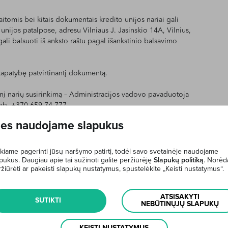
itomis bei kitais dokumentais kredito unijos nariai gali
unijos patalpose, adresu Vilniaus J. Jasinskio 14A, Vilnius,
gali balsuoti iš anksto raštu pagal išankstinio balsavimo
 tapatybę patvirtinantį dokumentą.
tinį narių susirinkimą – Administracijos vadovo pavaduotoja
mob. +370 659 74 777.
es naudojame slapukus
kiame pagerinti jūsų naršymo patirtį, todėl savo svetainėje naudojame
pukus. Daugiau apie tai sužinoti galite peržiūrėję
Slapukų politiką
. Norėd
žiūrėti ar pakeisti slapukų nustatymus, spustelėkite „Keisti nustatymus“.
ATSISAKYTI
SUTIKTI
NEBŪTINŲJŲ SLAPUKŲ