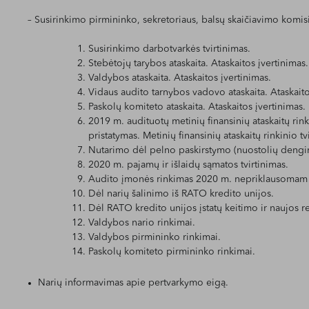
– Susirinkimo pirmininko, sekretoriaus, balsų skaičiavimo komisij
Susirinkimo darbotvarkės tvirtinimas.
Stebėtojų tarybos ataskaita. Ataskaitos įvertinimas.
Valdybos ataskaita. Ataskaitos įvertinimas.
Vidaus audito tarnybos vadovo ataskaita. Ataskaito
Paskolų komiteto ataskaita. Ataskaitos įvertinimas.
2019 m. audituotų metinių finansinių ataskaitų ri
pristatymas. Metinių finansinių ataskaitų rinkinio tv
Nutarimo dėl pelno paskirstymo (nuostolių deng
2020 m. pajamų ir išlaidų sąmatos tvirtinimas.
Audito įmonės rinkimas 2020 m. nepriklausomam fina
Dėl narių šalinimo iš RATO kredito unijos.
Dėl RATO kredito unijos įstatų keitimo ir naujos re
Valdybos nario rinkimai.
Valdybos pirmininko rinkimai.
Paskolų komiteto pirmininko rinkimai.
Narių informavimas apie pertvarkymo eigą.