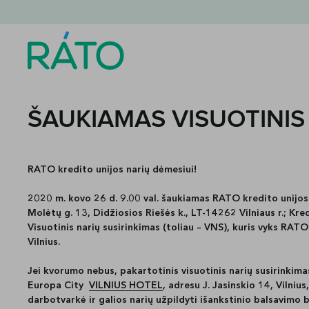
ŠAUKIAMAS VISUOTINIS
RATO kredito unijos narių dėmesiui!
2020 m. kovo 26 d. 9.00 val. šaukiamas RATO kredito unijo
Molėtų g. 13, Didžiosios Riešės k., LT-14262 Vilniaus r.; Kre
Visuotinis narių susirinkimas (toliau – VNS), kuris vyks RATO
Vilnius.
Jei kvorumo nebus, pakartotinis visuotinis narių susirinkim
Europa City
VILNIUS
HOTEL
, adresu J. Jasinskio 14, Vilni
darbotvarkė ir galios narių užpildyti išankstinio balsavimo 