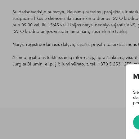
Su darbotvarkėje numatytų klausimų nutarimų projektais ir ataska
susipažinti likus 5 dienoms iki susirinkimo dienos RATO kredito 
nuo 09:00 val. iki 15:45 val. Unijos narys, nedalyvaujantis VNS, 
RATO kredito unijos visuotiniame narių susirinkime tvarką.
Narys, registruodamasis dalyvių sąraše, privalo pateikti asmens
Asmuo, įgaliotas teikti išsamią informaciją apie šaukiamą visuo
Jurgita Bliumin, el.p.
j.bliumin@rato.lt
, tel. +370 5 253 1255, 
M
Sie
sla
per