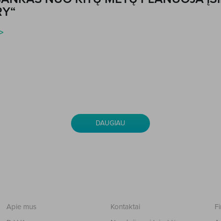
RY“
>
DAUGIAU
Apie mus
Kontaktai
Fi