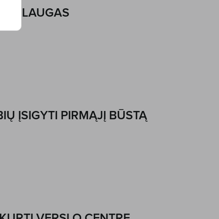
 PASLAUGAS
Ų ĮSIGYTI PIRMĄJĮ BŪSTĄ
IKURTI VERSLO CENTRE