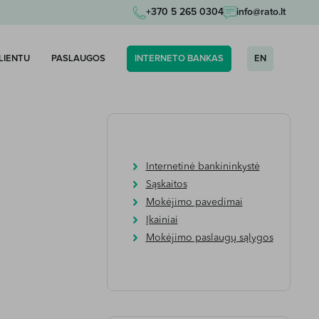
+370 5 265 0304
info@rato.lt
KLIENTU
PASLAUGOS
INTERNETO BANKAS
EN
Internetinė bankininkystė
Sąskaitos
Mokėjimo pavedimai
Įkainiai
Mokėjimo paslaugų sąlygos