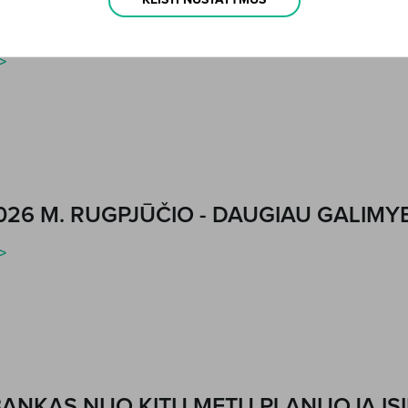
KEISTI NUSTATYMUS
BANKAS PRADEDA TEIKTI FAKTORINGO
>
26 M. RUGPJŪČIO - DAUGIAU GALIMYBI
>
BANKAS NUO KITŲ METŲ PLANUOJA ĮS