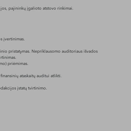
os, pajininkų įgalioto atstovo rinkimai.
s įvertinimas.
nkinio pristatymas. Nepriklausomo auditoriaus išvados
irtinimas.
imo) priėmimas.
nsinių ataskaitų auditui atlikti.
dakcijos įstatų tvirtinimo.