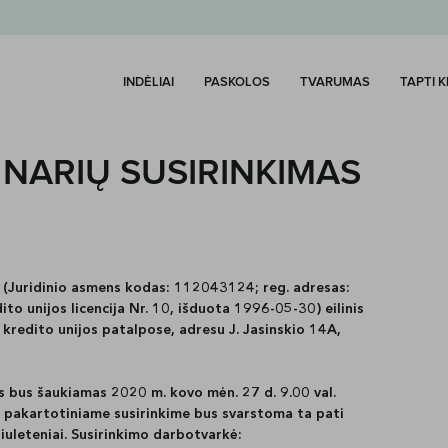
INDĖLIAI
PASKOLOS
TVARUMAS
TAPTI 
 NARIŲ SUSIRINKIMAS
s
(Juridinio asmens kodas: 112043124; reg. adresas:
dito unijos licencija Nr. 10, išduota 1996-05-30
) eilinis
 kredito unijos patalpose, adresu J. Jasinskio 14A,
as bus šaukiamas 2020 m. kovo mėn. 27 d. 9.00 val.
us, pakartotiniame susirinkime bus svarstoma ta pati
biuleteniai. Susirinkimo darbotvarkė: