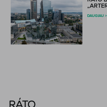
„ARTE
DAUGIAU >