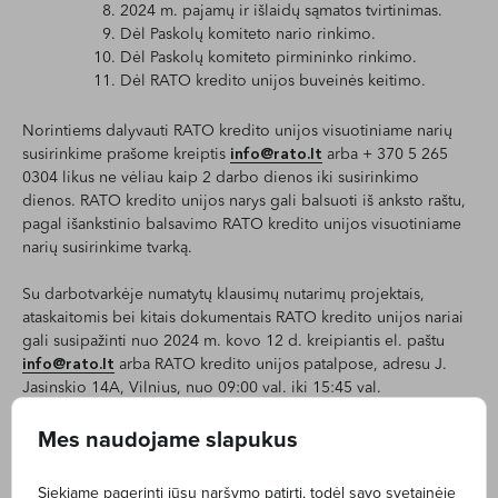
2024 m. pajamų ir išlaidų sąmatos tvirtinimas.
Dėl Paskolų komiteto nario rinkimo.
Dėl Paskolų komiteto pirmininko rinkimo.
Dėl RATO kredito unijos buveinės keitimo.
Norintiems dalyvauti RATO kredito unijos visuotiniame narių
susirinkime prašome kreiptis
info@rato.lt
arba + 370 5 265
0304 likus ne vėliau kaip 2 darbo dienos iki susirinkimo
dienos. RATO kredito unijos narys gali balsuoti iš anksto raštu,
pagal išankstinio balsavimo RATO kredito unijos visuotiniame
narių susirinkime tvarką.
Su darbotvarkėje numatytų klausimų nutarimų projektais,
ataskaitomis bei kitais dokumentais RATO kredito unijos nariai
gali susipažinti nuo 2024 m. kovo 12 d. kreipiantis el. paštu
info@rato.lt
arba RATO kredito unijos patalpose, adresu J.
Jasinskio 14A, Vilnius, nuo 09:00 val. iki 15:45 val.
Asmuo, įgaliotas teikti išsamią informaciją apie šaukiamą
Mes naudojame slapukus
visuotinį narių susirinkimą – Administracijos vadovo
pavaduotoja Jurgita Bliumin, tel. +370 659 74777, el. p.
Siekiame pagerinti jūsų naršymo patirtį, todėl savo svetainėje