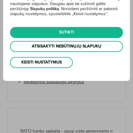
j.bliumin@rato.lt
.
naudojame slapukus. Daugiau apie tai sužinoti galite
peržiūrėję
Slapukų politiką
. Norėdami peržiūrėti ar pakeisti
slapukų nustatymus, spustelėkite „Keisti nustatymus“.
SUTIKTI
Internetinė bankininkystė
ATSISAKYTI NEBŪTINŲJŲ SLAPUKŲ
Sąskaitos
KEISTI NUSTATYMUS
Mokėjimo pavedimai
Įkainiai
Mokėjimo paslaugų sąlygos
RATO banko sąskaita – saugi vieta asmeninėms ir