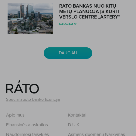
RATO BANKAS NUO KITŲ
METŲ PLANUOJA ĮSIKURTI
VERSLO CENTRE „ARTERY“
DAUGIAU >>
DAUGIAU
Specializuoto banko licencija
Apie mus
Kontaktai
Finansinės ataskaitos
D.U.K.
Naudojimosi taisyklės
Asmens duomenų tvarkymas