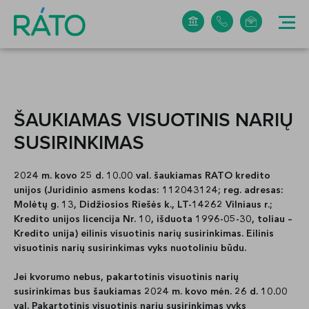
+370 5 265 0304
info@rato.lt
ŠAUKIAMAS VISUOTINIS NARIŲ
SUSIRINKIMAS
2024 m. kovo 25 d. 10.00 val. šaukiamas RATO kredito
unijos
(Juridinio asmens kodas: 112043124; reg. adresas:
Molėtų g. 13, Didžiosios Riešės k., LT-14262 Vilniaus r.;
Kredito unijos licencija Nr. 10, išduota 1996-05-30, toliau –
Kredito unija)
eilinis visuotinis narių susirinkimas.
Eilinis
visuotinis narių susirinkimas
vyks nuotoliniu būdu.
Jei kvorumo nebus, pakartotinis visuotinis narių
susirinkimas bus šaukiamas 2024 m. kovo mėn. 26 d. 10.00
val. Pakartotinis visuotinis narių susirinkimas vyks