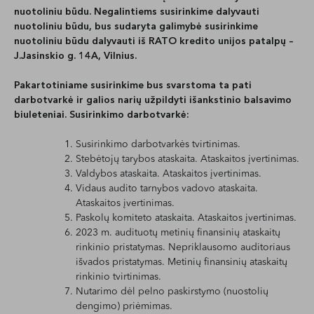
nuotoliniu būdu.
Negalintiems susirinkime dalyvauti
nuotoliniu būdu, bus sudaryta galimybė susirinkime
nuotoliniu būdu dalyvauti iš RATO kredito unijos patalpų –
J.Jasinskio g. 14A, Vilnius.
Pakartotiniame susirinkime bus svarstoma ta pati
darbotvarkė ir galios narių užpildyti išankstinio balsavimo
biuleteniai. Susirinkimo darbotvarkė:
Susirinkimo darbotvarkės tvirtinimas.
Stebėtojų tarybos ataskaita. Ataskaitos įvertinimas.
Valdybos ataskaita. Ataskaitos įvertinimas.
Vidaus audito tarnybos vadovo ataskaita.
Ataskaitos įvertinimas.
Paskolų komiteto ataskaita. Ataskaitos įvertinimas.
2023 m. audituotų metinių finansinių ataskaitų
rinkinio pristatymas. Nepriklausomo auditoriaus
išvados pristatymas. Metinių finansinių ataskaitų
rinkinio tvirtinimas.
Nutarimo dėl pelno paskirstymo (nuostolių
dengimo) priėmimas.