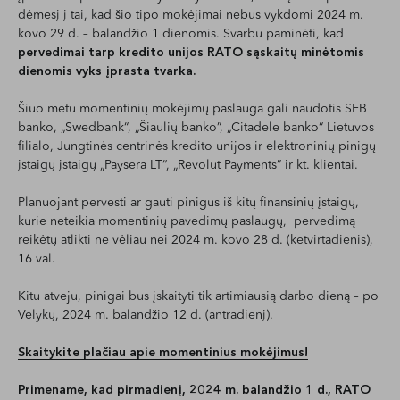
dėmesį į tai, kad šio tipo mokėjimai nebus vykdomi 2024 m.
kovo 29 d. – balandžio 1 dienomis. Svarbu paminėti, kad
pervedimai tarp kredito unijos RATO sąskaitų minėtomis
dienomis vyks įprasta tvarka.
Šiuo metu momentinių mokėjimų paslauga gali naudotis SEB
banko, „Swedbank“, „Šiaulių banko”, „Citadele banko“ Lietuvos
filialo, Jungtinės centrinės kredito unijos ir elektroninių pinigų
įstaigų įstaigų „Paysera LT“, „Revolut Payments” ir kt. klientai.
Planuojant pervesti ar gauti pinigus iš kitų finansinių įstaigų,
kurie neteikia momentinių pavedimų paslaugų, pervedimą
reikėtų atlikti ne vėliau nei 2024 m. kovo 28 d. (ketvirtadienis),
16 val.
Kitu atveju, pinigai bus įskaityti tik artimiausią darbo dieną – po
Velykų, 2024 m. balandžio 12 d. (antradienį).
Skaitykite plačiau apie momentinius mokėjimus!
Primename, kad pirmadienį, 2024 m. balandžio 1 d., RATO