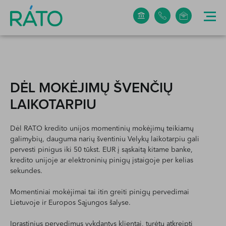
+370 5 265 0304
info@rato.lt
DĖL MOKĖJIMŲ ŠVENČIŲ
LAIKOTARPIU
Dėl RATO kredito unijos momentinių mokėjimų teikiamų
galimybių, dauguma narių šventiniu Velykų laikotarpiu gali
pervesti pinigus iki 50 tūkst. EUR į sąskaitą kitame banke,
kredito unijoje ar elektroninių pinigų įstaigoje per kelias
sekundes.
Momentiniai mokėjimai tai itin greiti pinigų pervedimai
Lietuvoje ir Europos Sąjungos šalyse.
Įprastinius pervedimus vykdantys klientai, turėtų atkreipti