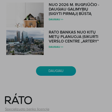
NUO 2026 M. RUGPJŪČIO -
DAUGIAU GALIMYBIŲ
ĮSIGYTI PIRMĄJĮ BŪSTĄ
DAUGIAU >>
RATO BANKAS NUO KITŲ
METŲ PLANUOJA ĮSIKURTI
VERSLO CENTRE „ARTERY“
DAUGIAU >>
DAUGIAU
Specializuoto banko licencija