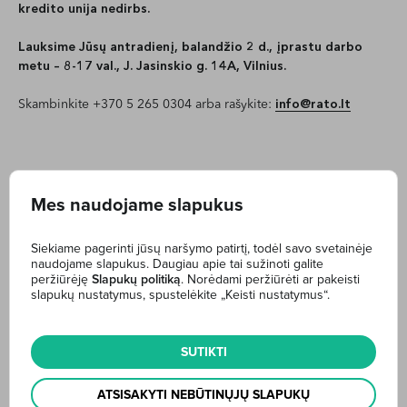
kredito unija nedirbs.
Lauksime Jūsų antradienį, balandžio 2 d., įprastu darbo
metu – 8-17 val., J. Jasinskio g. 14A, Vilnius.
Skambinkite +370 5 265 0304 arba rašykite:
info@rato.lt
Mes naudojame slapukus
Internetinė bankininkystė
Siekiame pagerinti jūsų naršymo patirtį, todėl savo svetainėje
naudojame slapukus. Daugiau apie tai sužinoti galite
Sąskaitos
peržiūrėję
Slapukų politiką
. Norėdami peržiūrėti ar pakeisti
Mokėjimo pavedimai
slapukų nustatymus, spustelėkite „Keisti nustatymus“.
Įkainiai
Mokėjimo paslaugų sąlygos
SUTIKTI
ATSISAKYTI NEBŪTINŲJŲ SLAPUKŲ