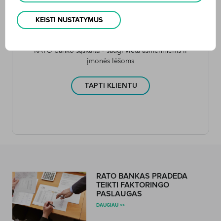
KEISTI NUSTATYMUS
RATO banko sąskaita – saugi vieta asmeninėms ir
įmonės lėšoms
TAPTI KLIENTU
RATO BANKAS PRADEDA
TEIKTI FAKTORINGO
PASLAUGAS
DAUGIAU >>