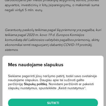
darbuotojams per metus priskaitytų atlyginimų sumos, įmonės
apyvartos, investicinių ir kitų įsipareigojimų, o maksimali suma
negali viršyti 5 mln. eurų.
Garantuotų paskolų teikimas pagal šią priemonę yra pagalba, kuri
teikiama pagal 2020 m. kovo 19 d. Europos Komisijos
komunikatą dėl Laikinosios valstybės pagalbos priemonių, skirtų
ekonomikai remti reaguojant į dabartinį
COVID-19 protrūkį,
sistemos.
Mes naudojame slapukus
Siekiame pagerinti jūsų naršymo patirtį, todėl savo svetainėje
naudojame slapukus. Daugiau apie tai sužinoti galite
peržiūrėję
Slapukų politiką
. Norėdami peržiūrėti ar pakeisti
Internetinė bankininkystė
slapukų nustatymus, spustelėkite „Keisti nustatymus“.
Sąskaitos
Mokėjimo pavedimai
SUTIKTI