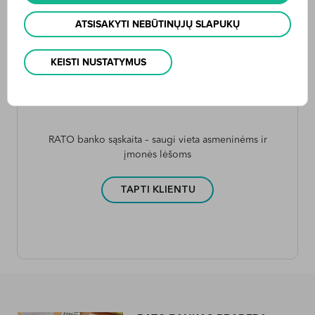
Įkainiai
Mokėjimo paslaugų sąlygos
ATSISAKYTI NEBŪTINŲJŲ SLAPUKŲ
KEISTI NUSTATYMUS
RATO banko sąskaita – saugi vieta asmeninėms ir
įmonės lėšoms
TAPTI KLIENTU