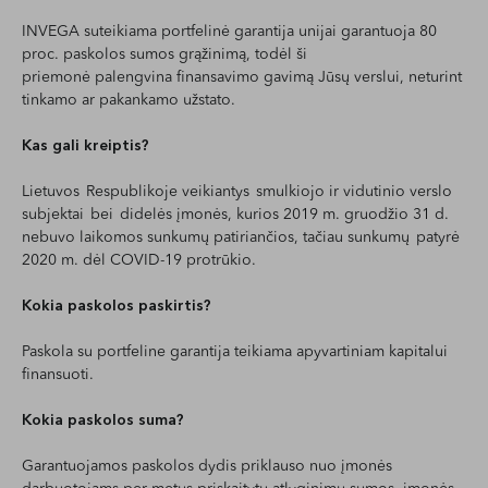
INVEGA suteikiama portfelinė garantija unijai garantuoja 80
proc. paskolos sumos grąžinimą, todėl ši
priemonė palengvina finansavimo gavimą Jūsų verslui, neturint
tinkamo ar pakankamo užstato.
Kas gali kreiptis?
Lietuvos Respublikoje veikiantys smulkiojo ir vidutinio verslo
subjektai bei didelės įmonės, kurios 2019 m. gruodžio 31 d.
nebuvo laikomos sunkumų patiriančios, tačiau sunkumų patyrė
2020 m. dėl COVID-19 protrūkio.
Kokia paskolos paskirtis?
Paskola su portfeline garantija teikiama apyvartiniam kapitalui
finansuoti.
Kokia paskolos suma?
Garantuojamos paskolos dydis priklauso nuo įmonės