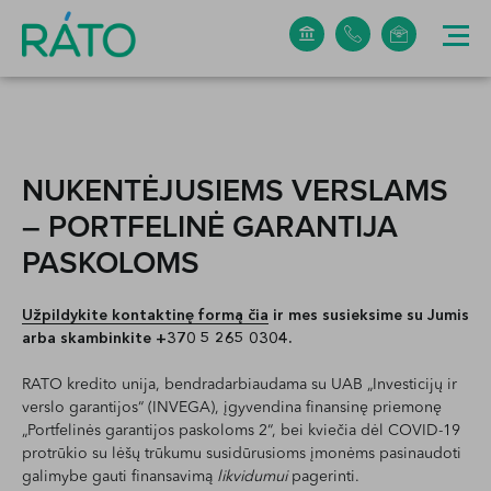
+370 5 265 0304
info@rato.lt
NUKENTĖJUSIEMS VERSLAMS
– PORTFELINĖ GARANTIJA
PASKOLOMS
Užpildykite kontaktinę formą čia
ir mes susieksime su Jumis
arba skambinkite +370 5 265 0304.
RATO kredito unija, bendradarbiaudama su
UAB „Investicijų ir
verslo garantijos“ (INVEGA)
, įgyvendina
finansin
ę
priemon
ę
„
Portfelinės garantijos paskoloms 2
“, bei kviečia
dėl
COVID
-19
protrūkio
su lėšų trūkumu susidūrusioms įmonėms
pasinaudoti
galimybe gauti finansavimą
likvidumui
pagerinti.