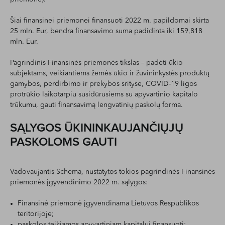
Šiai finansinei priemonei finansuoti 2022 m. papildomai skirta
25 mln. Eur, bendra finansavimo suma padidinta iki 159,818
mln. Eur.
Pagrindinis Finansinės priemonės tikslas – padėti ūkio
subjektams, veikiantiems žemės ūkio ir žuvininkystės produktų
gamybos, perdirbimo ir prekybos srityse, COVID-19 ligos
protrūkio laikotarpiu susidūrusiems su apyvartinio kapitalo
trūkumu, gauti finansavimą lengvatinių paskolų forma.
SĄLYGOS ŪKININKAUJANČIŲJŲ
PASKOLOMS GAUTI
Vadovaujantis Schema, nustatytos tokios pagrindinės Finansinės
priemonės įgyvendinimo 2022 m. sąlygos:
Finansinė priemonė įgyvendinama Lietuvos Respublikos
teritorijoje;
paskolos teikiamos apyvartiniam kapitalui finansuoti;