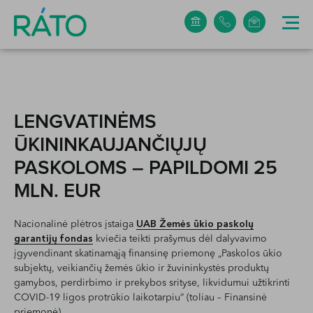
+370 5 265 0304
info@rato.lt
LENGVATINĖMS
ŪKININKAUJANČIŲJŲ
PASKOLOMS – PAPILDOMI 25
MLN. EUR
Nacionalinė plėtros įstaiga
UAB Žemės ūkio paskolų
garantijų fondas
kviečia teikti prašymus dėl dalyvavimo
įgyvendinant skatinamąją finansinę priemonę „Paskolos ūkio
subjektų, veikiančių žemės ūkio ir žuvininkystės produktų
gamybos, perdirbimo ir prekybos srityse, likvidumui užtikrinti
COVID-19 ligos protrūkio laikotarpiu“ (toliau – Finansinė
priemonė).