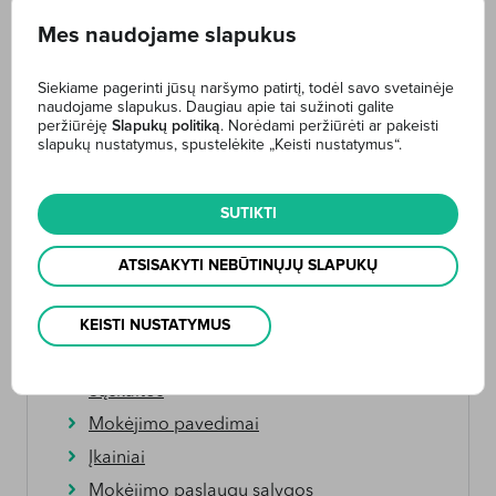
paskola teikiama didelėms įmonėms, priklausomai nuo
Mes naudojame slapukus
paskolos gavėjo dydžio ir paskolos trukmės.
Norėdami pasinaudoti šia finansine priemone, kviečiame
Siekiame pagerinti jūsų naršymo patirtį, todėl savo svetainėje
užpildyti
paraišką
bei atsiųsti visus
nurodytus dokumentus
naudojame slapukus. Daugiau apie tai sužinoti galite
el.paštu:
info@rato.lt
.
peržiūrėję
Slapukų politiką
. Norėdami peržiūrėti ar pakeisti
slapukų nustatymus, spustelėkite „Keisti nustatymus“.
Daugiau informacijos telefonu – 8 5 250 26 77 arba el. paštu:
info@rato.lt
.
SUTIKTI
ATSISAKYTI NEBŪTINŲJŲ SLAPUKŲ
KEISTI NUSTATYMUS
Internetinė bankininkystė
Sąskaitos
Mokėjimo pavedimai
Įkainiai
Mokėjimo paslaugų sąlygos