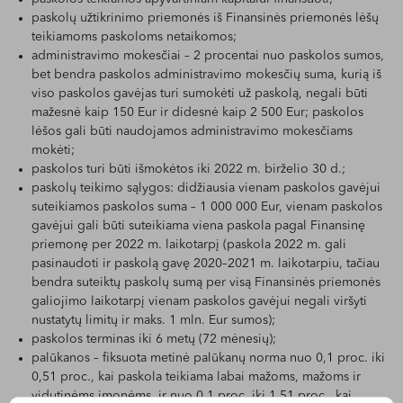
paskolų užtikrinimo priemonės iš Finansinės priemonės lėšų
teikiamoms paskoloms netaikomos;
administravimo mokesčiai – 2 procentai nuo paskolos sumos,
bet bendra paskolos administravimo mokesčių suma, kurią iš
viso paskolos gavėjas turi sumokėti už paskolą, negali būti
mažesnė kaip 150 Eur ir didesnė kaip 2 500 Eur; paskolos
lėšos gali būti naudojamos administravimo mokesčiams
mokėti;
paskolos turi būti išmokėtos iki 2022 m. birželio 30 d.;
paskolų teikimo sąlygos: didžiausia vienam paskolos gavėjui
suteikiamos paskolos suma – 1 000 000 Eur, vienam paskolos
gavėjui gali būti suteikiama viena paskola pagal Finansinę
priemonę per 2022 m. laikotarpį (paskola 2022 m. gali
pasinaudoti ir paskolą gavę 2020–2021 m. laikotarpiu, tačiau
bendra suteiktų paskolų sumą per visą Finansinės priemonės
galiojimo laikotarpį vienam paskolos gavėjui negali viršyti
nustatytų limitų ir maks. 1 mln. Eur sumos);
paskolos terminas iki 6 metų (72 mėnesių);
palūkanos – fiksuota metinė palūkanų norma nuo 0,1 proc. iki
0,51 proc., kai paskola teikiama labai mažoms, mažoms ir
vidutinėms įmonėms, ir nuo 0,1 proc. iki 1,51 proc., kai