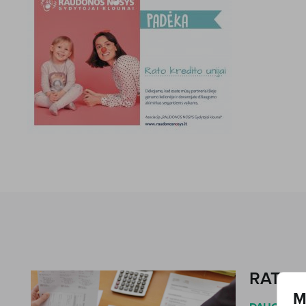
RATO 
M