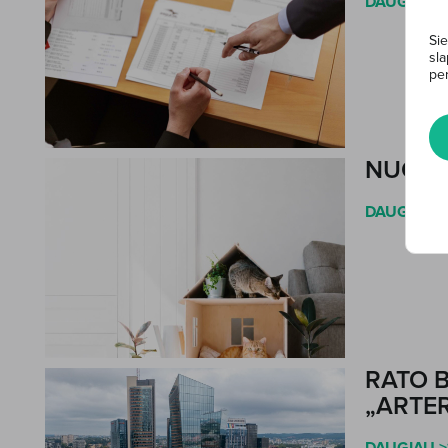
DAUGIAU >
Sie
sla
per
NUO 20
DAUGIAU >
RATO 
„ARTE