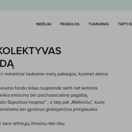
INDĖLIAI
PASKOLOS
TVARUMAS
TAPTI 
 KOLEKTYVAS
NDĄ
ir nekantriai laukiame metų pabaigos, kuomet ateina
 gerumo fondo lėšas nusprendė skirti net kelioms
 teikia emocinę bei psichosocialinę pagalbą,
olo Sopočkos hospiso
” , o taip pat „
Maltiečių
“, kurie
 senoliams bei gyvūnus globojančios prieglaudos
ž savo artimųjų žmonių rato ribų.