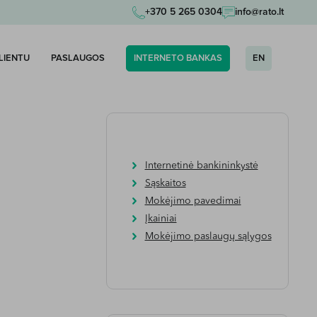
+370 5 265 0304
info@rato.lt
KLIENTU
PASLAUGOS
INTERNETO BANKAS
EN
Internetinė bankininkystė
Sąskaitos
Mokėjimo pavedimai
Įkainiai
Mokėjimo paslaugų sąlygos