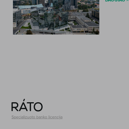
DAUGIAU >
Specializuoto banko licencija