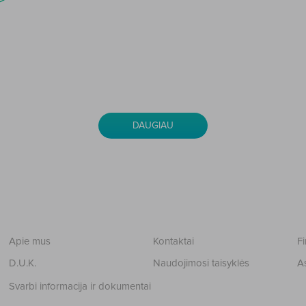
>
DAUGIAU
Apie mus
Kontaktai
Fi
D.U.K.
Naudojimosi taisyklės
A
Svarbi informacija ir dokumentai