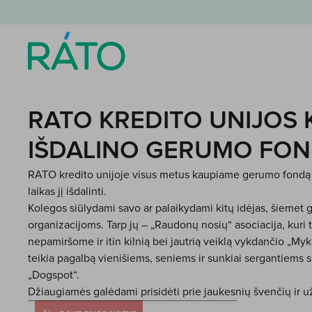
RATO KREDITO UNIJOS
IŠDALINO GERUMO FO
RATO kredito unijoje visus metus kaupiame gerumo fondą 
laikas jį išdalinti.
Kolegos siūlydami savo ar palaikydami kitų idėjas, šiemet
organizacijoms. Tarp jų – „
Raudonų nosių“ asociacija
, kuri
nepamiršome ir itin kilnią bei jautrią veiklą vykdančio „
Myk
teikia pagalbą vienišiems, seniems ir sunkiai sergantiems
„
Dogspot
“.
Džiaugiamės galėdami prisidėti prie jaukesnių švenčių ir u