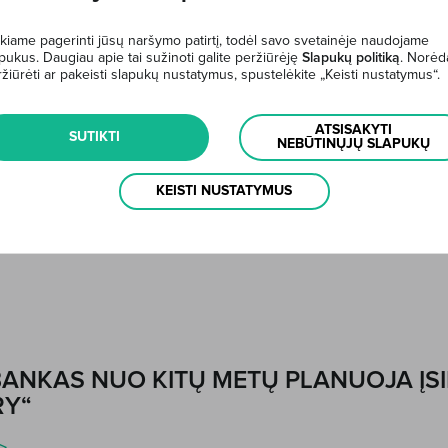
>
kiame pagerinti jūsų naršymo patirtį, todėl savo svetainėje naudojame
pukus. Daugiau apie tai sužinoti galite peržiūrėję
Slapukų politiką
. Norėd
žiūrėti ar pakeisti slapukų nustatymus, spustelėkite „Keisti nustatymus“.
ATSISAKYTI
SUTIKTI
NEBŪTINŲJŲ SLAPUKŲ
26 M. RUGPJŪČIO - DAUGIAU GALIMYBI
KEISTI NUSTATYMUS
>
BANKAS NUO KITŲ METŲ PLANUOJA ĮS
RY“