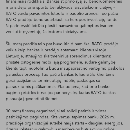
finansiniais rodikliais. Bankas stiprino ryšį su bendruomenėmis
ir prisidėjo prie sporto bei aktyvaus laisvalaikio iniciatyvų –
RATO vardu pavadintos futbolo ir padelio arenos. Tuo pačiu
RATO pradėjo bendradarbiauti su Europos investicijų fondu –
ši partnerystė leidžia plėsti finansavimo galimybes tvariam
verslui ir gyventojų žaliosioms iniciatyvoms.
Šių metų pradžia taip pat buvo itin dinamiška. RATO pradėjo
veiklą kaip bankas ir pradėjo aptarnauti klientus visoje
Lietuvoje, atnaujino skaitmeninius sprendimus klientams:
pristatė patogesnę mobiliąją programėlę, sudarė galimybę
klientu tapti nuotoliniu būdu ir supaprastino vartojimo paskolos
paraiškos procesą. Tuo pačiu bankas toliau siūlo klientams
gerai pažįstamas terminuotųjų indėlių paslaugas su
patraukliomis palūkanomis. Planuojama, kad prie banko
augimo prisidės ir naujos partnerystės, kurias RATO bankas
planuoja įgyvendinti šiemet.
30 metų finansų organizacijai tai solidi patirtis ir tvirtas
pasitikėjimo pagrindas. Kita vertus, tapimas banku 2026 m.
pradžioje organizacijai suteikė naują startą – daugiau energijos,
drąsos, platesnių galimybių ir ambicijos būti aktyviu rinkos