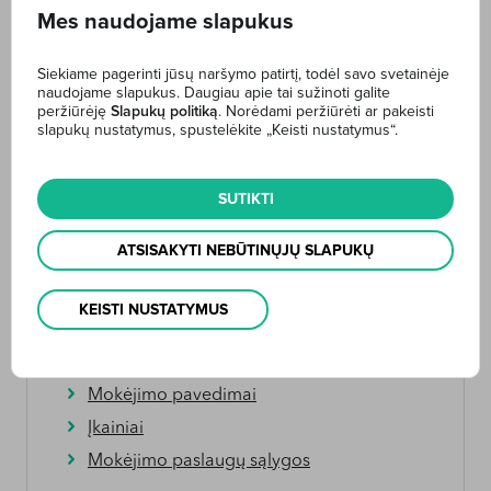
Mes naudojame slapukus
Siekiame pagerinti jūsų naršymo patirtį, todėl savo svetainėje
naudojame slapukus. Daugiau apie tai sužinoti galite
peržiūrėję
Slapukų politiką
. Norėdami peržiūrėti ar pakeisti
slapukų nustatymus, spustelėkite „Keisti nustatymus“.
SUTIKTI
ATSISAKYTI NEBŪTINŲJŲ SLAPUKŲ
KEISTI NUSTATYMUS
Internetinė bankininkystė
Sąskaitos
Mokėjimo pavedimai
Įkainiai
Mokėjimo paslaugų sąlygos