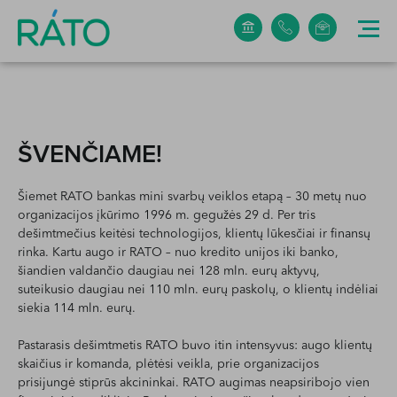
+370 5 265 0304
info@rato.lt
ŠVENČIAME!
Šiemet RATO bankas mini svarbų veiklos etapą – 30 metų nuo
organizacijos įkūrimo 1996 m. gegužės 29 d. Per tris
dešimtmečius keitėsi technologijos, klientų lūkesčiai ir finansų
rinka. Kartu augo ir RATO – nuo kredito unijos iki banko,
šiandien valdančio daugiau nei 128 mln. eurų aktyvų,
suteikusio daugiau nei 110 mln. eurų paskolų, o klientų indėliai
siekia 114 mln. eurų.
Pastarasis dešimtmetis RATO buvo itin intensyvus: augo klientų
skaičius ir komanda, plėtėsi veikla, prie organizacijos
prisijungė stiprūs akcininkai. RATO augimas neapsiribojo vien