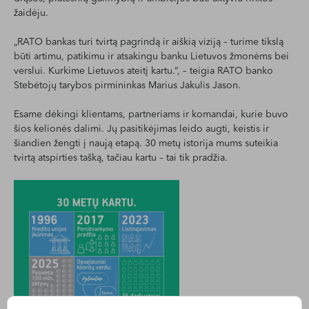
žaidėju.
„RATO bankas turi tvirtą pagrindą ir aiškią viziją – turime tikslą
būti artimu, patikimu ir atsakingu banku Lietuvos žmonėms bei
verslui. Kurkime Lietuvos ateitį kartu.“, – teigia RATO banko
Stebėtojų tarybos pirmininkas Marius Jakulis Jason.
Esame dėkingi klientams, partneriams ir komandai, kurie buvo
šios kelionės dalimi. Jų pasitikėjimas leido augti, keistis ir
šiandien žengti į naują etapą. 30 metų istorija mums suteikia
tvirtą atspirties tašką, tačiau kartu – tai tik pradžia.