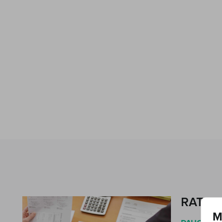
RATO 
M