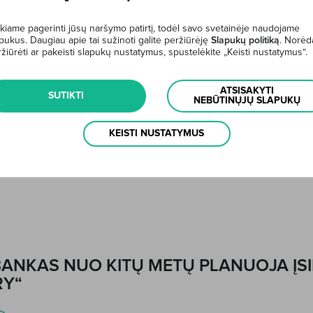
>
kiame pagerinti jūsų naršymo patirtį, todėl savo svetainėje naudojame
pukus. Daugiau apie tai sužinoti galite peržiūrėję
Slapukų politiką
. Norėd
žiūrėti ar pakeisti slapukų nustatymus, spustelėkite „Keisti nustatymus“.
ATSISAKYTI
SUTIKTI
NEBŪTINŲJŲ SLAPUKŲ
26 M. RUGPJŪČIO - DAUGIAU GALIMYBI
KEISTI NUSTATYMUS
>
BANKAS NUO KITŲ METŲ PLANUOJA ĮS
RY“