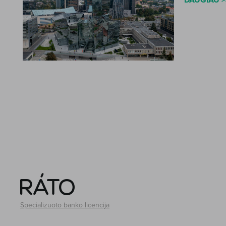
DAUGIAU >
Specializuoto banko licencija