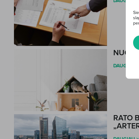
DAUGIAU >
Sie
sla
per
NUO 20
DAUGIAU >
RATO 
„ARTE