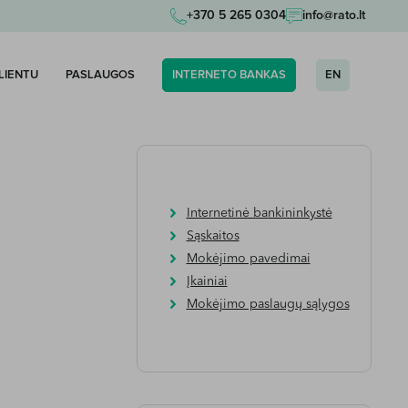
+370 5 265 0304
info@rato.lt
KLIENTU
PASLAUGOS
INTERNETO BANKAS
EN
Internetinė bankininkystė
Sąskaitos
Mokėjimo pavedimai
Įkainiai
Mokėjimo paslaugų sąlygos