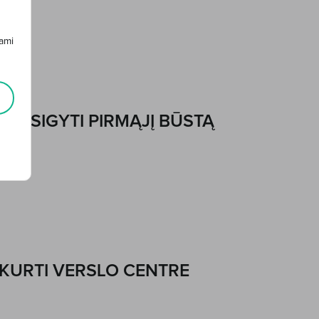
ami
Ų ĮSIGYTI PIRMĄJĮ BŪSTĄ
IKURTI VERSLO CENTRE