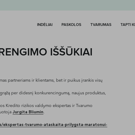
INDĖLIAI
PASKOLOS
TVARUMAS
TAPTI 
RENGIMO IŠŠŪKIAI
as partneriams ir klientams, bet ir puikus įrankis visų
ti grąžą per didesnį konkurencingumą, naujus produktus,
os Kredito rizikos valdymo ekspertas ir Tvarumo
uotoja
Jurgita Bliumin
.
ws/ekspertas-tvarumo-ataskaita-prilygsta-maratonui-