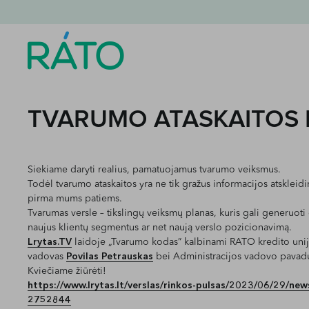
TVARUMO ATASKAITOS 
Siekiame daryti realius, pamatuojamus tvarumo veiksmus.
Todėl tvarumo ataskaitos yra ne tik gražus informacijos atskleidim
pirma mums patiems.
Tvarumas versle – tikslingų veiksmų planas, kuris gali generuo
naujus klientų segmentus ar net naują verslo pozicionavimą.
Lrytas.TV
laidoje „Tvarumo kodas” kalbinami RATO kredito unij
vadovas
Povilas Petrauskas
bei Administracijos vadovo pavad
Kviečiame žiūrėti!
https://www.lrytas.lt/verslas/rinkos-pulsas/2023/06/29/ne
2752844