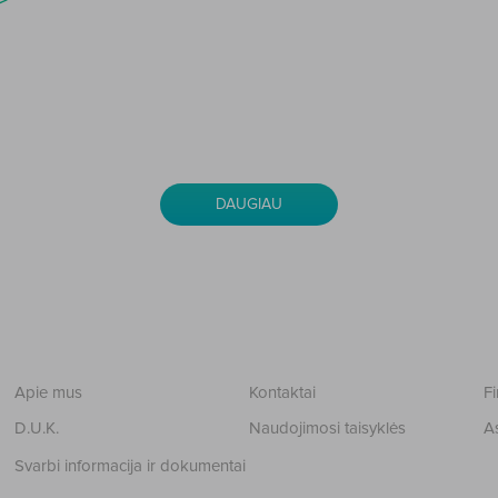
>
DAUGIAU
Apie mus
Kontaktai
Fi
D.U.K.
Naudojimosi taisyklės
A
Svarbi informacija ir dokumentai