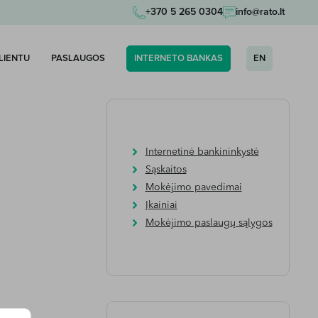
+370 5 265 0304
info@rato.lt
KLIENTU
PASLAUGOS
INTERNETO BANKAS
EN
Internetinė bankininkystė
Sąskaitos
Mokėjimo pavedimai
Įkainiai
Mokėjimo paslaugų sąlygos