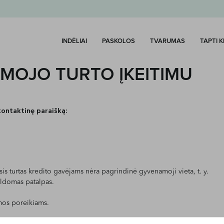
INDĖLIAI
PASKOLOS
TVARUMAS
TAPTI 
MOJO TURTO ĮKEITIMU
kontaktinę paraišką:
is turtas kredito gavėjams nėra pagrindinė gyvenamoji vieta, t. y.
ildomas patalpas.
imos poreikiams.