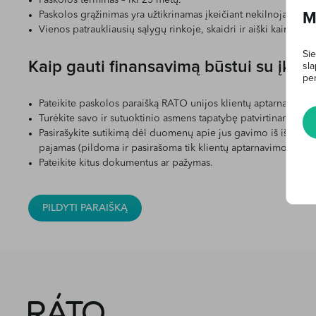
Paskolos terminas – iki 25 metų.
Paskolos grąžinimas yra užtikrinamas įkeičiant nekilnojamąjį tu
M
Vienos patraukliausių sąlygų rinkoje, skaidri ir aiški kainodara
Sie
Kaip gauti finansavimą būstui su įkeit
sla
per
Pateikite paskolos paraišką RATO unijos klientų aptarnavimo s
Turėkite savo ir sutuoktinio asmens tapatybę patvirtinantį do
Pasirašykite sutikimą dėl duomenų apie jus gavimo iš išorin
pajamas (pildoma ir pasirašoma tik klientų aptarnavimo skyriu
Pateikite kitus dokumentus ar pažymas.
PILDYTI PARAIŠKĄ