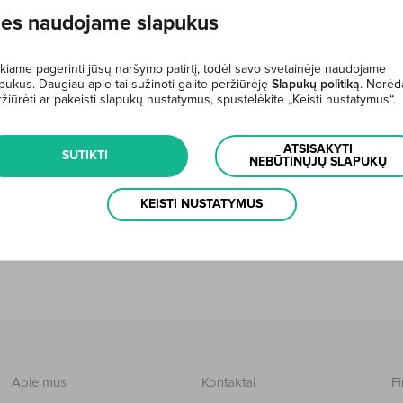
rtą.
es naudojame slapukus
.
kiame pagerinti jūsų naršymo patirtį, todėl savo svetainėje naudojame
imu?
pukus. Daugiau apie tai sužinoti galite peržiūrėję
Slapukų politiką
. Norėd
žiūrėti ar pakeisti slapukų nustatymus, spustelėkite „Keisti nustatymus“.
kyriuje (paraiškos formą galite pamatyti
čia
).
ATSISAKYTI
kumentą (LR piliečio pasą, asmens tapatybės kortelę).
SUTIKTI
NEBŪTINŲJŲ SLAPUKŲ
ių duomenų bazių ir pateikite informaciją apie papildomai gaunamas
je).
KEISTI NUSTATYMUS
Apie mus
Kontaktai
Fi