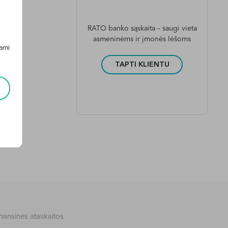
RATO banko sąskaita – saugi vieta
asmeninėms ir įmonės lėšoms
ami
TAPTI KLIENTU
nansinės ataskaitos