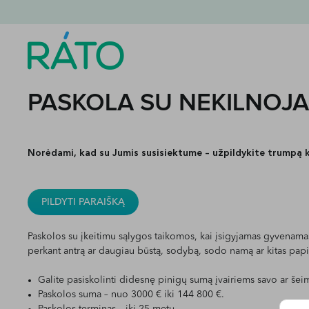
PASKOLA SU NEKILNOJA
Norėdami, kad su Jumis susisiektume – užpildykite trumpą 
PILDYTI PARAIŠKĄ
Paskolos su įkeitimu sąlygos taikomos, kai įsigyjamas gyvenamas
perkant antrą ar daugiau būstą, sodybą, sodo namą ar kitas pap
Galite pasiskolinti didesnę pinigų sumą įvairiems savo ar še
Paskolos suma – nuo 3000 € iki 144 800 €.