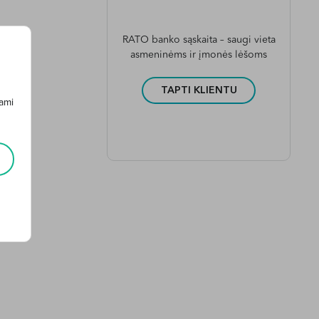
RATO banko sąskaita – saugi vieta
asmeninėms ir įmonės lėšoms
TAPTI KLIENTU
ami