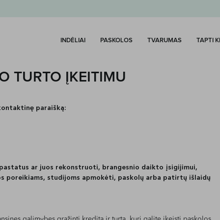
INDĖLIAI
PASKOLOS
TVARUMAS
TAPTI 
O TURTO ĮKEITIMU
kontaktinę paraišką:
pastatus ar juos rekonstruoti, brangesnio daikto įsigijimui,
os poreikiams, studijoms apmokėti, paskolų arba patirtų išlaidų
sines galimybes grąžinti kreditą ir turtą, kurį galite įkeisti paskolos