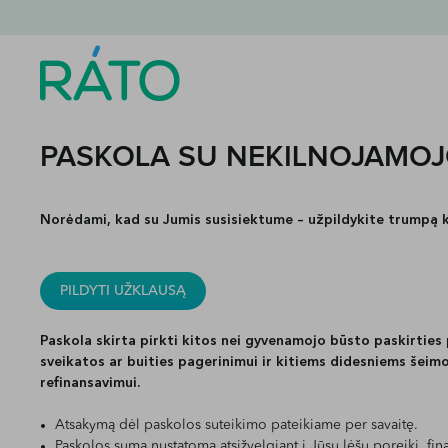
PASKOLA SU NEKILNOJAMOJ
Norėdami, kad su Jumis susisiektume – užpildykite trumpą 
PILDYTI UŽKLAUSĄ
Paskola skirta pirkti kitos nei gyvenamojo būsto paskirties 
sveikatos ar buities pagerinimui ir kitiems didesniems šeim
refinansavimui.
Atsakymą dėl paskolos suteikimo pateikiame per savaitę.
Paskolos suma nustatoma atsižvelgiant į Jūsų lėšų poreikį, finan