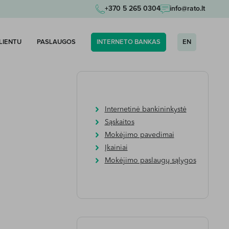
+370 5 265 0304
info@rato.lt
KLIENTU
PASLAUGOS
INTERNETO BANKAS
EN
Internetinė bankininkystė
Sąskaitos
Mokėjimo pavedimai
Įkainiai
Mokėjimo paslaugų sąlygos