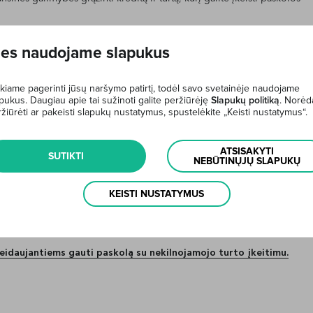
rtą.
es naudojame slapukus
ai.
timu?
kiame pagerinti jūsų naršymo patirtį, todėl savo svetainėje naudojame
pukus. Daugiau apie tai sužinoti galite peržiūrėję
Slapukų politiką
. Norėd
ite
čia
) ir šiuos dokumentus:
žiūrėti ar pakeisti slapukų nustatymus, spustelėkite „Keisti nustatymus“.
ATSISAKYTI
omenų tvarkymą (susipažinti galite
čia
).
SUTIKTI
NEBŪTINŲJŲ SLAPUKŲ
laracija, autorinės sutartys, kitos pažymos ar dokumentai, liudijantys
KEISTI NUSTATYMUS
o vertintojų sąrašą rasite
čia
).
sinius poreikius ir esamą finansinę situaciją.
idaujantiems gauti paskolą su nekilnojamojo turto įkeitimu.