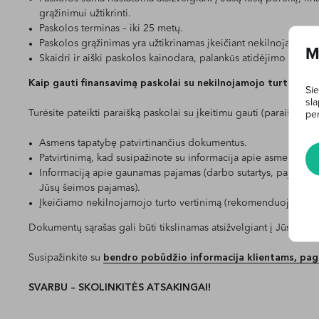
grąžinimui užtikrinti.
Paskolos terminas – iki 25 metų.
Paskolos grąžinimas yra užtikrinamas įkeičiant nekilnojamąjį tu
M
Skaidri ir aiški paskolos kainodara, palankūs atidėjimo termin
Kaip gauti finansavimą paskolai su nekilnojamojo turto įkei
Sie
sla
Turėsite pateikti paraišką paskolai su įkeitimu gauti (paraišką ras
per
Asmens tapatybę patvirtinančius dokumentus.
Patvirtinimą, kad susipažinote su informacija apie asmens du
Informaciją apie gaunamas pajamas (darbo sutartys, pajamų dek
Jūsų šeimos pajamas).
Įkeičiamo nekilnojamojo turto vertinimą (rekomenduojamų turt
Dokumentų sąrašas gali būti tikslinamas atsižvelgiant į Jūsų finan
Susipažinkite su
bendro pobūdžio informacija klientams, page
SVARBU – SKOLINKITĖS ATSAKINGAI!