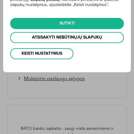
slapukų nustatymus, spustelėkite „Keisti nustatymus“.
galiojančius grynųjų pinigų išmokėjimo iš sąskaitos Banko
įkainius
.-
SUTIKTI
ATSISAKYTI NEBŪTINŲJŲ SLAPUKŲ
Internetinė bankininkystė
Sąskaitos
KEISTI NUSTATYMUS
Mokėjimo pavedimai
Įkainiai
Mokėjimo paslaugų sąlygos
RATO banko sąskaita – saugi vieta asmeninėms ir