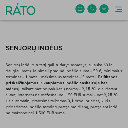
+370 5 265 0304
info@rato.lt
SENJORŲ INDĖLIS
Senjorų indėlio sutartį gali sudaryti asmenys, sulaukę 60 ir
daugiau metų. Minimali pradinė indėlio suma – 50 €, minimalus
terminas – 1 metai, maksimalus terminas – 5 metai. P
alūkanos
priskaičiuojamos ir kaupiamos indėlio sąskaitoje kas
mėnesį
, taikant metinę palūkanų normą –
3,15 %
, o sudarant
sutartį internetu ne mažesnei nei 150 EUR sumai – net
3,25 %.
Už automatinį pratęsimą taikomas 0,1 proc. priedas, kuris
pridedamas indėlio termino pratęsimo dieną, pratęsiant indėlį
ne mažesne nei 1 500 EUR suma.