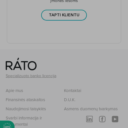
įmonės lėšoms
TAPTI KLIENTU
Specializuoto banko licencija
Apie mus
Kontaktai
Finansinės ataskaitos
D.U.K.
Naudojimosi taisyklės
Asmens duomenų tvarkymas
Svarbi informacija ir
dokumentai