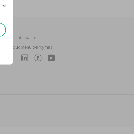
ami
nansinės ataskaitos
smens duomenų tvarkymas