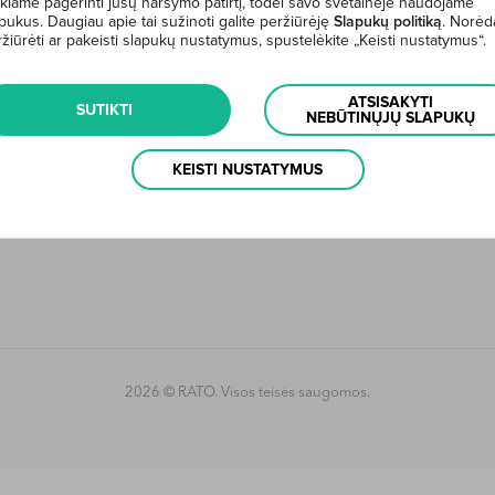
kiame pagerinti jūsų naršymo patirtį, todėl savo svetainėje naudojame
pukus. Daugiau apie tai sužinoti galite peržiūrėję
Slapukų politiką
. Norėd
API atvirojo ryšio sąsaja
žiūrėti ar pakeisti slapukų nustatymus, spustelėkite „Keisti nustatymus“.
ATSISAKYTI
SUTIKTI
NEBŪTINŲJŲ SLAPUKŲ
Apie mus
Kontaktai
Fi
KEISTI NUSTATYMUS
D.U.K.
Naudojimosi taisyklės
A
Svarbi informacija ir dokumentai
2026 © RATO. Visos teisės saugomos.