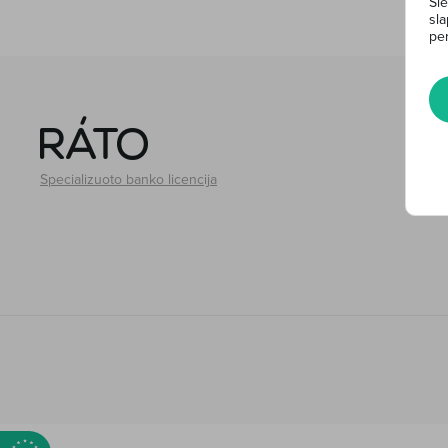
Sie
sla
per
Specializuoto banko licencija