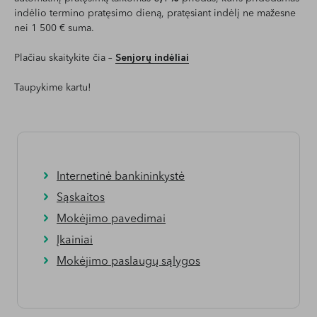
indėlio termino pratęsimo dieną, pratęsiant indėlį ne mažesne
nei 1 500 € suma.
Plačiau skaitykite čia –
Senjorų indėliai
Taupykime kartu!
Internetinė bankininkystė
Sąskaitos
Mokėjimo pavedimai
Įkainiai
Mokėjimo paslaugų sąlygos