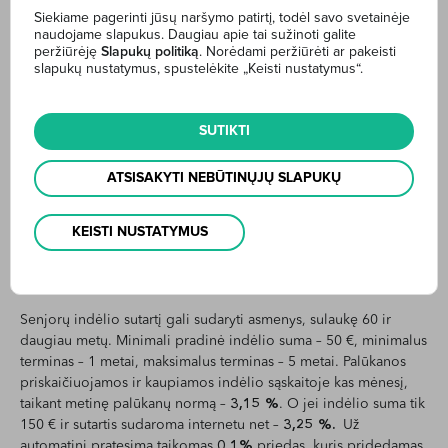
Siekiame pagerinti jūsų naršymo patirtį, todėl savo svetainėje
TERMINUOTIEJI INDĖLIAI
naudojame slapukus. Daugiau apie tai sužinoti galite
peržiūrėję
Slapukų politiką
. Norėdami peržiūrėti ar pakeisti
slapukų nustatymus, spustelėkite „Keisti nustatymus“.
Terminuotasis indėlis skirtas turintiems konkrečią sumą laisvų
pinigų ir norintiems iš anksto žinoti, kiek uždirbs. Taupymo
trukmė neribojama – kuo terminas ilgesnis, tuo didesnė
SUTIKTI
palūkanų norma. Palūkanos gali būti mokamos termino
pabaigoje arba kas mėnesį.
ATSISAKYTI NEBŪTINŲJŲ SLAPUKŲ
Apie juos skaitykite čia –
Terminuotieji indėliai
KEISTI NUSTATYMUS
SENJORŲ INDĖLIAI
Senjorų indėlio sutartį gali sudaryti asmenys, sulaukę 60 ir
daugiau metų. Minimali pradinė indėlio suma – 50 €, minimalus
terminas – 1 metai, maksimalus terminas – 5 metai. Palūkanos
priskaičiuojamos ir kaupiamos indėlio sąskaitoje kas mėnesį,
taikant metinę palūkanų normą –
3,15 %
. O jei indėlio suma tik
150 € ir sutartis sudaroma internetu net –
3,25 %.
Už
automatinį pratęsimą taikomas
0,1
%
priedas, kuris pridedamas