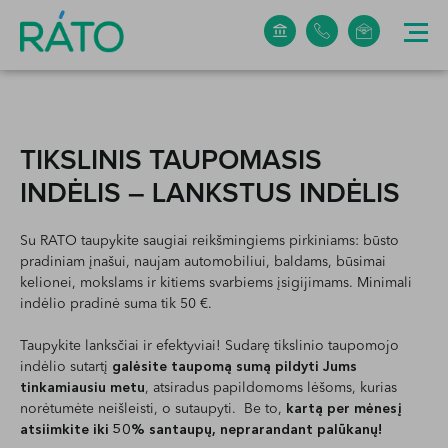
+370 5 265 0304
info@rato.lt
TIKSLINIS TAUPOMASIS
INDĖLIS – LANKSTUS INDĖLIS
Su RATO taupykite saugiai reikšmingiems pirkiniams: būsto
pradiniam įnašui, naujam automobiliui, baldams, būsimai
kelionei, mokslams ir kitiems svarbiems įsigijimams. Minimali
indėlio pradinė suma tik 50 €.
Taupykite lanksčiai ir efektyviai! Sudarę tikslinio taupomojo
indėlio sutartį
galėsite taupomą sumą pildyti Jums
tinkamiausiu metu
, atsiradus papildomoms lėšoms, kurias
norėtumėte neišleisti, o sutaupyti. Be to,
kartą per mėnesį
atsiimkite iki 50% santaupų, neprarandant palūkanų!