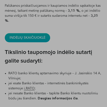
Palūkanos priskaičiuojamos ir kaupiamos indėlio sąskaitoje kas
mėnesį, taikant metinę palūkanų normą –
3,15 %,
o jei indėlio
suma viršija tik 150 € ir sutartis sudaroma internetu net –
3,25
%.
INDĖLIŲ SKAIČIUOKLĖ
Tikslinio taupomojo indėlio sutartį
galite sudaryti:
RATO banko klientų aptarnavimo skyriuje – J. Jasinskio 14 A,
Vilniuje;
jei esate Banko klientas – internetinės bankininkystės
sistemoje
i.RATO
;
jei nesate Banko klientas – tapkite Banko klientu nuotoliniu
būdu jau šiandien.
Daugiau informacijos čia
.