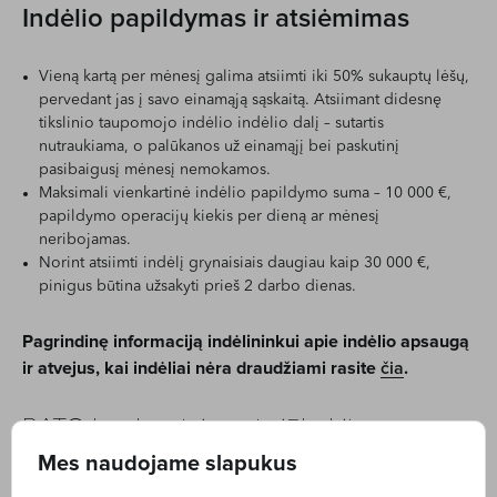
Indėlio papildymas ir atsiėmimas
Vieną kartą per mėnesį galima atsiimti iki 50% sukauptų lėšų,
pervedant jas į savo einamąją sąskaitą. Atsiimant didesnę
tikslinio taupomojo indėlio indėlio dalį – sutartis
nutraukiama, o palūkanos už einamąjį bei paskutinį
pasibaigusį mėnesį nemokamos.
Maksimali vienkartinė indėlio papildymo suma – 10 000 €,
papildymo operacijų kiekis per dieną ar mėnesį
neribojamas.
Norint atsiimti indėlį grynaisiais daugiau kaip 30 000 €,
pinigus būtina užsakyti prieš 2 darbo dienas.
Pagrindinę informaciją indėlininkui apie indėlio apsaugą
ir atvejus, kai indėliai nėra draudžiami rasite
čia
.
RATO bankas taip pat siūlo kitus
indėlius:
Mes naudojame slapukus